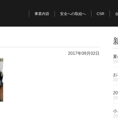
事業内容
安全への取組へ
CSR
2017年09月02日
夏
2
お
2
2
2
小
2