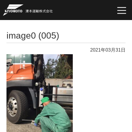
togg
navi
image0 (005)
2021年03月31日