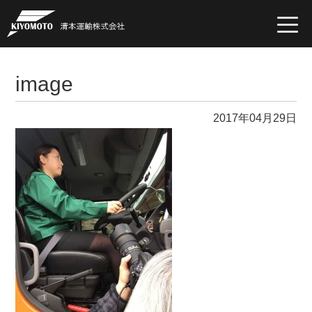
togg
navi
image
2017年04月29日